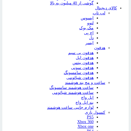
گوشی از 40 میلیون به بالا
کالای دیجیتال
لپ تاپ
ایسوس
لنوو
مک بوک
اچ پی
دل
ایسر
هدفون
هدفون بی سیم
هدفون اپل
هدفون بیتس
هدفون سونی
هدفون سامسونگ
هدفون شیائومی
ساعت و مچ بند هوشمند
ساعت هوشمند سامسونگ
ساعت هوشمند شیائومی
اپل واچ
بند اپل واچ
لوازم جانبی ساعت هوشمند
کنسول بازی
PS5
Xbox 360
Xbox one