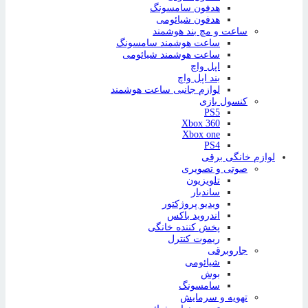
هدفون سامسونگ
هدفون شیائومی
ساعت و مچ بند هوشمند
ساعت هوشمند سامسونگ
ساعت هوشمند شیائومی
اپل واچ
بند اپل واچ
لوازم جانبی ساعت هوشمند
کنسول بازی
PS5
Xbox 360
Xbox one
PS4
لوازم خانگی برقی
صوتی و تصویری
تلویزیون
ساندبار
ویدیو پروژکتور
اندروید باکس
پخش کننده خانگی
ریموت کنترل
جاروبرقی
شیائومی
بوش
سامسونگ
تهویه و سرمایش