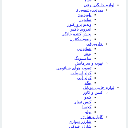
PS4
لوازم خانگی برقی
صوتی و تصویری
تلویزیون
ساندبار
ویدیو پروژکتور
اندروید باکس
پخش کننده خانگی
ریموت کنترل
جاروبرقی
شیائومی
بوش
سامسونگ
تهویه و سرمایش
تصویه هوای شیائومی
کولر اسپیلت
کولر آبی
پنکه
لوازم جانبی موبایل
کیس و کاور
کیدو
کیس تیفای
کجسا
پولو
کابل و شارژر
شارژر دیواری
شارژر فندکی