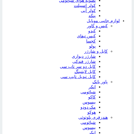
تصویه هوای شیائومی
کولر اسپیلت
کولر آبی
پنکه
لوازم جانبی موبایل
کیس و کاور
کیدو
کیس تیفای
کجسا
پولو
کابل و شارژر
شارژر دیواری
شارژر فندکی
کابل دو سر تاپ سی
کابل لایتنینگ
کابل تبدیل تایپ سی
پاور بانک
انکر
شیائومی
کاکو
بیسوس
مک دودو
هوکو
هندزفری بلوتوثی
شیائومی
بیسوس
انکر