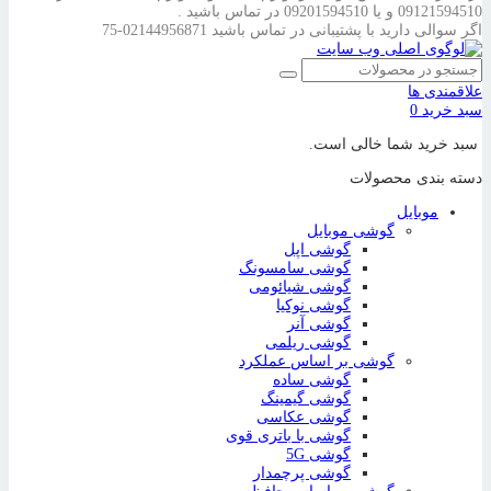
09121594510 و یا 09201594510 در تماس باشید .
اگر سوالی دارید با پشتیبانی در تماس باشید
02144956871-75
علاقمندی ها
سبد خرید
0
سبد خرید شما خالی است.
دسته بندی محصولات
موبایل
گوشی موبایل
گوشی اپل
گوشی سامسونگ
گوشی شیائومی
گوشی نوکیا
گوشی آنر
گوشی ریلمی
گوشی بر اساس عملکرد
گوشی ساده
گوشی گیمینگ
گوشی عکاسی
گوشی با باتری قوی
گوشی 5G
گوشی پرچمدار