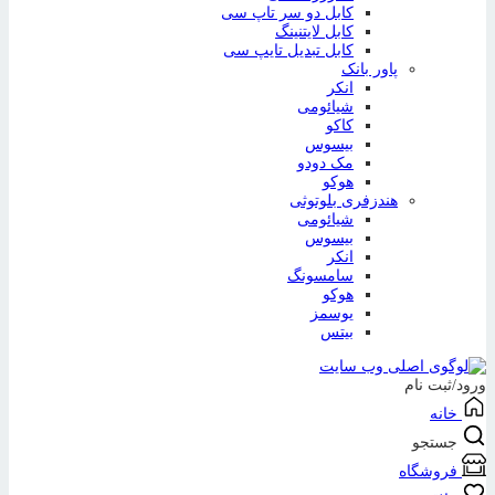
کابل دو سر تاپ سی
کابل لایتنینگ
کابل تبدیل تایپ سی
پاور بانک
انکر
شیائومی
کاکو
بیسوس
مک دودو
هوکو
هندزفری بلوتوثی
شیائومی
بیسوس
انکر
سامسونگ
هوکو
یوسمز
بیتس
ورود/ثبت نام
خانه
جستجو
فروشگاه