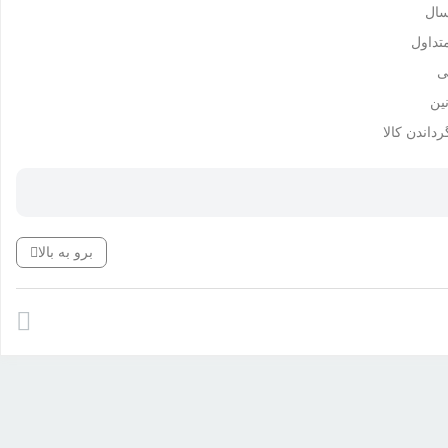
سال
داول
ی
ین
رداندن کالا
برو به بالا