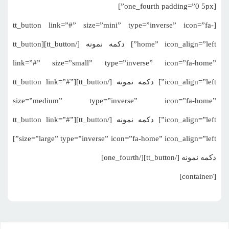
[one_fourth padding=”0 5px”]
[tt_button link=”#” size=”mini” type=”inverse” icon=”fa-
home” icon_align=”left”] دکمه نمونه [/tt_button][tt_button
link=”#” size=”small” type=”inverse” icon=”fa-home”
icon_align=”left”] دکمه نمونه [/tt_button][tt_button link=”#”
size=”medium” type=”inverse” icon=”fa-home”
icon_align=”left”] دکمه نمونه [/tt_button][tt_button link=”#”
size=”large” type=”inverse” icon=”fa-home” icon_align=”left”]
دکمه نمونه [/tt_button][/one_fourth]
[/container]