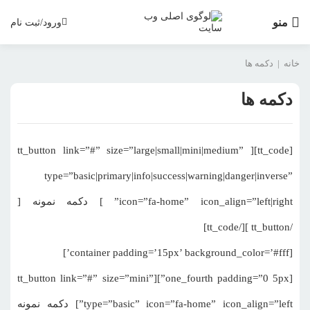
منو
ورود/ثبت نام
خانه
|
دکمه ها
دکمه ها
[tt_code][ tt_button link=”#” size=”large|small|mini|medium”
type=”basic|primary|info|success|warning|danger|inverse”
icon=”fa-home” icon_align=”left|right” ] دکمه نمونه [
/tt_button ][/tt_code]
[container padding=’15px’ background_color=’#fff’]
[one_fourth padding=”0 5px”][tt_button link=”#” size=”mini”
type=”basic” icon=”fa-home” icon_align=”left”] دکمه نمونه