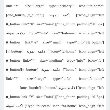
link=”#” size=”large” type=”primary” icon=”fa-home”
icon_align=”left”] دکمه نمونه [/tt_button][/one_fourth]
[one_fourth padding=”0 5px”][tt_button link=”#” size=”mini”
type=”info” icon=”fa-home” icon_align=”left”] دکمه نمونه
[/tt_button][tt_button link=”#” size=”small” type=”info”
icon=”fa-home” icon_align=”left”] دکمه نمونه [/tt_button]
[tt_button link=”#” size=”medium” type=”info” icon=”fa-
home” icon_align=”left”] دکمه نمونه [/tt_button][tt_button
link=”#” size=”large” type=”info” icon=”fa-home”
icon_align=”left”] دکمه نمونه [/tt_button][/one_fourth]
[one_fourth padding=”0 5px”][tt_button link=”#” size=”mini”
type=”success” icon=”fa-home” icon_align=”left”] دکمه نمونه