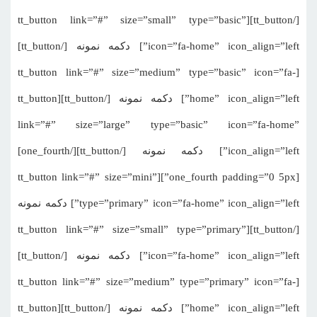
[/tt_button][tt_button link=”#” size=”small” type=”basic”
icon=”fa-home” icon_align=”left”] دکمه نمونه [/tt_button]
[tt_button link=”#” size=”medium” type=”basic” icon=”fa-
home” icon_align=”left”] دکمه نمونه [/tt_button][tt_button
link=”#” size=”large” type=”basic” icon=”fa-home”
icon_align=”left”] دکمه نمونه [/tt_button][/one_fourth]
[one_fourth padding=”0 5px”][tt_button link=”#” size=”mini”
type=”primary” icon=”fa-home” icon_align=”left”] دکمه نمونه
[/tt_button][tt_button link=”#” size=”small” type=”primary”
icon=”fa-home” icon_align=”left”] دکمه نمونه [/tt_button]
[tt_button link=”#” size=”medium” type=”primary” icon=”fa-
home” icon_align=”left”] دکمه نمونه [/tt_button][tt_button