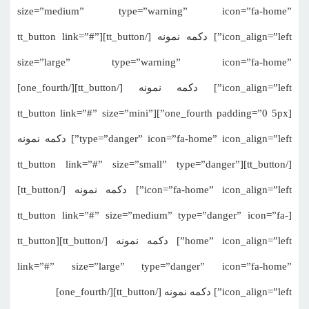
size=”medium” type=”warning” icon=”fa-home”
icon_align=”left”] دکمه نمونه [/tt_button][tt_button link=”#”
size=”large” type=”warning” icon=”fa-home”
icon_align=”left”] دکمه نمونه [/tt_button][/one_fourth]
[one_fourth padding=”0 5px”][tt_button link=”#” size=”mini”
type=”danger” icon=”fa-home” icon_align=”left”] دکمه نمونه
[/tt_button][tt_button link=”#” size=”small” type=”danger”
icon=”fa-home” icon_align=”left”] دکمه نمونه [/tt_button]
[tt_button link=”#” size=”medium” type=”danger” icon=”fa-
home” icon_align=”left”] دکمه نمونه [/tt_button][tt_button
link=”#” size=”large” type=”danger” icon=”fa-home”
icon_align=”left”] دکمه نمونه [/tt_button][/one_fourth]