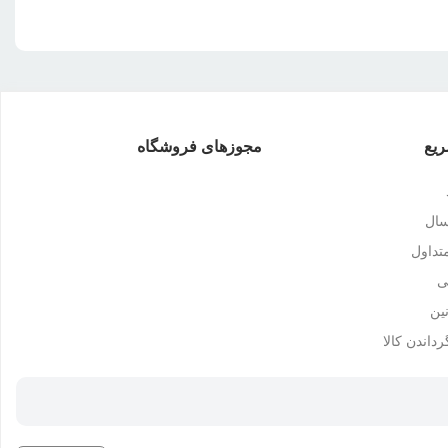
یع
مجوزهای فروشگاه
سال
داول
ی
ین
رداندن کالا