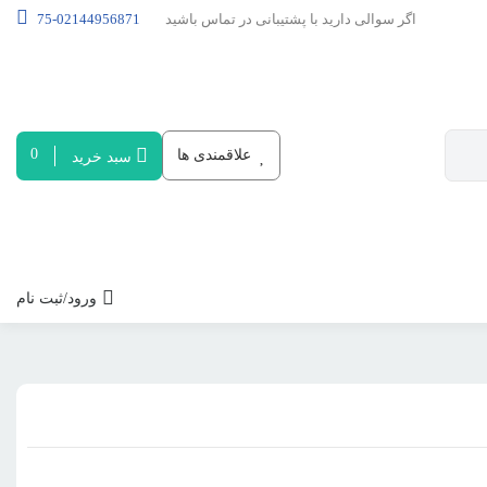
اگر سوالی دارید با پشتیبانی در تماس باشید
02144956871-75
0
علاقمندی ها
سبد خرید
ورود/ثبت نام