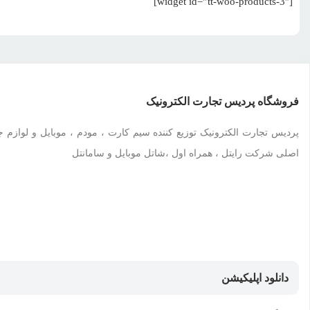
[widget id=”tt-woo-products-3″]
فروشگاه پردیس تجارت الکترونیک
پردیس تجارت الکترونیک توزیع کننده سیم کارت ، مودم ، موبایل و لوازم جا
اصلی شرکت رایتل ، همراه اول ،شاتل موبایل و سامانتل
دانلود اپلیکیشن