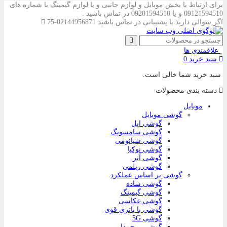
برای ارتباط با بخش موبایل و لوازم جانبی و یا لوازم گیمینگ با شماره های
09121594510 و یا 09201594510 در تماس باشید .
اگر سوالی دارید با پشتیبانی در تماس باشید
02144956871-75
علاقمندی ها
سبد خرید
0
سبد خرید شما خالی است.
دسته بندی محصولات
موبایل
گوشی موبایل
گوشی اپل
گوشی سامسونگ
گوشی شیائومی
گوشی نوکیا
گوشی آنر
گوشی ریلمی
گوشی بر اساس عملکرد
گوشی ساده
گوشی گیمینگ
گوشی عکاسی
گوشی با باتری قوی
گوشی 5G
گوشی پرچمدار