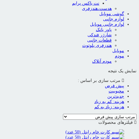
نت باکس پرایم
هدست،هندزفری
گوشی موبایل
لوازم جانبی
لوازم جانبی موبایل
پاور بانک
شارژر فندکی
قطعات جانبی
هندزفری بلوتوث
موبایل
مودم
مودم آنلاک
نمایش یک نتیجه
مرتب سازی بر اساس :
پیش فرض
محبوبیت
جدیدترین
هزینه: کم به زیاد
هزینه: زیاد به کم
فیلترهای محصولات