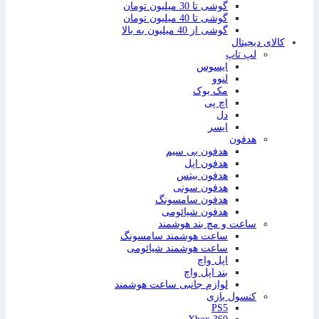
گوشی تا 30 میلیون تومان
گوشی تا 40 میلیون تومان
گوشی از 40 میلیون به بالا
کالای دیجیتال
لپ تاپ
ایسوس
لنوو
مک بوک
اچ پی
دل
ایسر
هدفون
هدفون بی سیم
هدفون اپل
هدفون بیتس
هدفون سونی
هدفون سامسونگ
هدفون شیائومی
ساعت و مچ بند هوشمند
ساعت هوشمند سامسونگ
ساعت هوشمند شیائومی
اپل واچ
بند اپل واچ
لوازم جانبی ساعت هوشمند
کنسول بازی
PS5