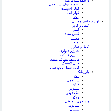
تهویه و سرمایش
تصویه هوای شیائومی
کولر اسپیلت
کولر آبی
پنکه
لوازم جانبی موبایل
کیس و کاور
کیدو
کیس تیفای
کجسا
پولو
کابل و شارژر
شارژر دیواری
شارژر فندکی
کابل دو سر تاپ سی
کابل لایتنینگ
کابل تبدیل تایپ سی
پاور بانک
انکر
شیائومی
کاکو
بیسوس
مک دودو
هوکو
هندزفری بلوتوثی
شیائومی
بیسوس