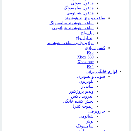
هدفون سونی
هدفون سامسونگ
هدفون شیائومی
ساعت و مچ بند هوشمند
ساعت هوشمند سامسونگ
ساعت هوشمند شیائومی
اپل واچ
بند اپل واچ
لوازم جانبی ساعت هوشمند
کنسول بازی
PS5
Xbox 360
Xbox one
PS4
لوازم خانگی برقی
صوتی و تصویری
تلویزیون
ساندبار
ویدیو پروژکتور
اندروید باکس
پخش کننده خانگی
ریموت کنترل
جاروبرقی
شیائومی
بوش
سامسونگ