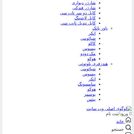
شارژر دیواری
شارژر فندکی
کابل دو سر تاپ سی
کابل لایتنینگ
کابل تبدیل تایپ سی
پاور بانک
انکر
شیائومی
کاکو
بیسوس
مک دودو
هوکو
هندزفری بلوتوثی
شیائومی
بیسوس
انکر
سامسونگ
هوکو
یوسمز
بیتس
ورود/ثبت نام
خانه
جستجو