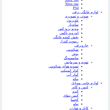
Xbox 360
Xbox one
PS4
لوازم خانگی برقی
صوتی و تصویری
تلویزیون
ساندبار
ویدیو پروژکتور
اندروید باکس
پخش کننده خانگی
ریموت کنترل
جاروبرقی
شیائومی
بوش
سامسونگ
تهویه و سرمایش
تصویه هوای شیائومی
کولر اسپیلت
کولر آبی
پنکه
لوازم جانبی موبایل
کیس و کاور
کیدو
کیس تیفای
کجسا
پولو
کابل و شارژر