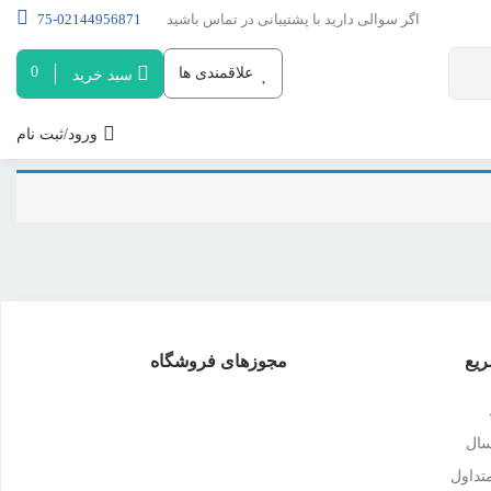
اگر سوالی دارید با پشتیبانی در تماس باشید
02144956871-75
0
علاقمندی ها
سبد خرید
ورود/ثبت نام
یع
مجوزهای فروشگاه
سال
داول