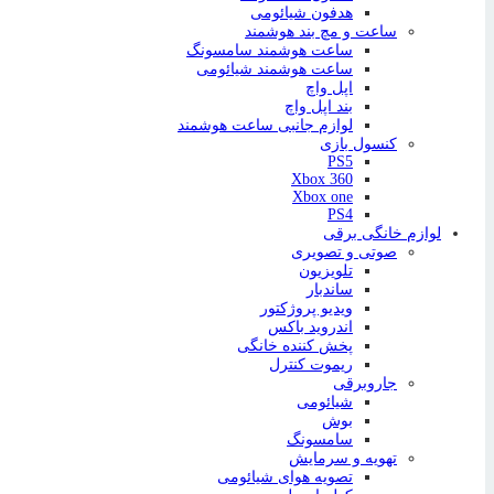
هدفون شیائومی
ساعت و مچ بند هوشمند
ساعت هوشمند سامسونگ
ساعت هوشمند شیائومی
اپل واچ
بند اپل واچ
لوازم جانبی ساعت هوشمند
کنسول بازی
PS5
Xbox 360
Xbox one
PS4
لوازم خانگی برقی
صوتی و تصویری
تلویزیون
ساندبار
ویدیو پروژکتور
اندروید باکس
پخش کننده خانگی
ریموت کنترل
جاروبرقی
شیائومی
بوش
سامسونگ
تهویه و سرمایش
تصویه هوای شیائومی