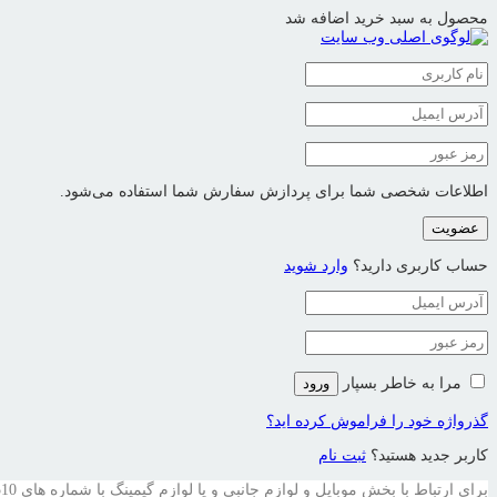
محصول به سبد خرید اضافه شد
اطلاعات شخصی شما برای پردازش سفارش شما استفاده می‌شود.
عضویت
حساب کاربری دارید؟
وارد شوید
مرا به خاطر بسپار
ورود
گذرواژه خود را فراموش کرده اید؟
کاربر جدید هستید؟
ثبت نام
برای ارتباط با بخش موبایل و لوازم جانبی و یا لوازم گیمینگ با شماره های 09121594510 و یا 09201594510 در تماس باشید .