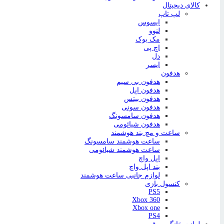
کالای دیجیتال
لپ تاپ
ایسوس
لنوو
مک بوک
اچ پی
دل
ایسر
هدفون
هدفون بی سیم
هدفون اپل
هدفون بیتس
هدفون سونی
هدفون سامسونگ
هدفون شیائومی
ساعت و مچ بند هوشمند
ساعت هوشمند سامسونگ
ساعت هوشمند شیائومی
اپل واچ
بند اپل واچ
لوازم جانبی ساعت هوشمند
کنسول بازی
PS5
Xbox 360
Xbox one
PS4