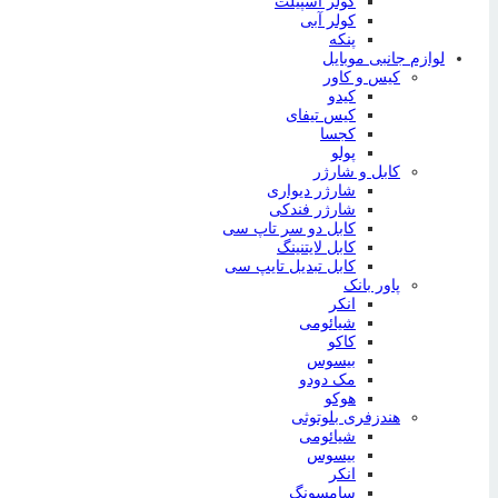
کولر اسپیلت
کولر آبی
پنکه
لوازم جانبی موبایل
کیس و کاور
کیدو
کیس تیفای
کجسا
پولو
کابل و شارژر
شارژر دیواری
شارژر فندکی
کابل دو سر تاپ سی
کابل لایتنینگ
کابل تبدیل تایپ سی
پاور بانک
انکر
شیائومی
کاکو
بیسوس
مک دودو
هوکو
هندزفری بلوتوثی
شیائومی
بیسوس
انکر
سامسونگ