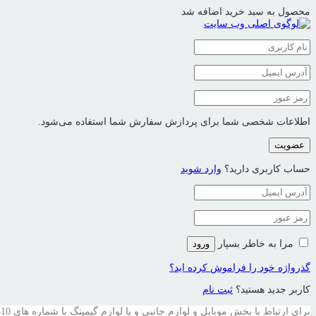
محصول به سبد خرید اضافه شد
اطلاعات شخصی شما برای پردازش سفارش شما استفاده می‌شود.
عضویت
حساب کاربری دارید؟
وارد شوید
مرا به خاطر بسپار
ورود
گذرواژه خود را فراموش کرده اید؟
کاربر جدید هستید؟
ثبت نام
برای ارتباط با بخش موبایل و لوازم جانبی و یا لوازم گیمینگ با شماره های 09121594510 و یا 09201594510 در تماس باشید .