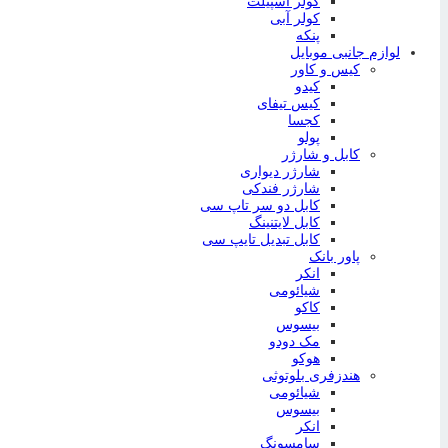
کولر اسپیلت
کولر آبی
پنکه
لوازم جانبی موبایل
کیس و کاور
کیدو
کیس تیفای
کجسا
پولو
کابل و شارژر
شارژر دیواری
شارژر فندکی
کابل دو سر تاپ سی
کابل لایتنینگ
کابل تبدیل تایپ سی
پاور بانک
انکر
شیائومی
کاکو
بیسوس
مک دودو
هوکو
هندزفری بلوتوثی
شیائومی
بیسوس
انکر
سامسونگ