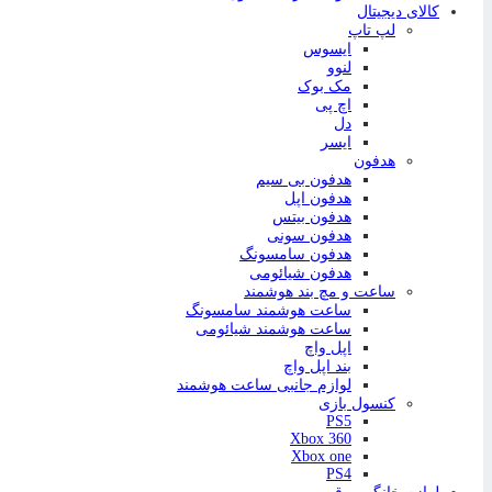
کالای دیجیتال
لپ تاپ
ایسوس
لنوو
مک بوک
اچ پی
دل
ایسر
هدفون
هدفون بی سیم
هدفون اپل
هدفون بیتس
هدفون سونی
هدفون سامسونگ
هدفون شیائومی
ساعت و مچ بند هوشمند
ساعت هوشمند سامسونگ
ساعت هوشمند شیائومی
اپل واچ
بند اپل واچ
لوازم جانبی ساعت هوشمند
کنسول بازی
PS5
Xbox 360
Xbox one
PS4