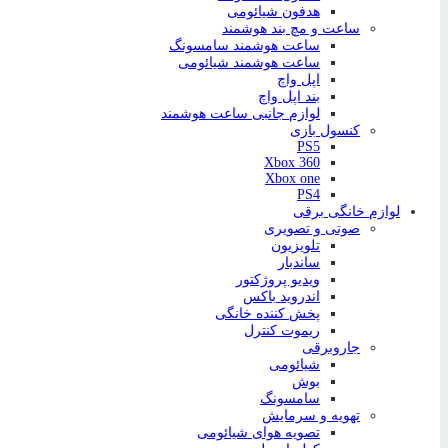
هدفون شیائومی
ساعت و مچ بند هوشمند
ساعت هوشمند سامسونگ
ساعت هوشمند شیائومی
اپل واچ
بند اپل واچ
لوازم جانبی ساعت هوشمند
کنسول بازی
PS5
Xbox 360
Xbox one
PS4
لوازم خانگی برقی
صوتی و تصویری
تلویزیون
ساندبار
ویدیو پروژکتور
اندروید باکس
پخش کننده خانگی
ریموت کنترل
جاروبرقی
شیائومی
بوش
سامسونگ
تهویه و سرمایش
تصویه هوای شیائومی